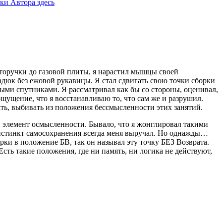
ки Автора здесь
авторучки до газовой плиты, я нарастил мышцы своей
адюк без ежовой рукавицы. Я стал сдвигать свою точки сборки
ными спутниками. Я рассматривал как бы со стороны, оценивал,
ущение, что я восстанавливаю то, что сам же и разрушил.
ть, выбивать из положения бессмысленности этих занятий.
ен элемент осмысленности. Бывало, что я жонглировал такими
инстинкт самосохранения всегда меня выручал. Но однажды…
рки в положение БВ, так он называл эту точку БЕЗ Возврата.
Есть такие положения, где ни память, ни логика не действуют,