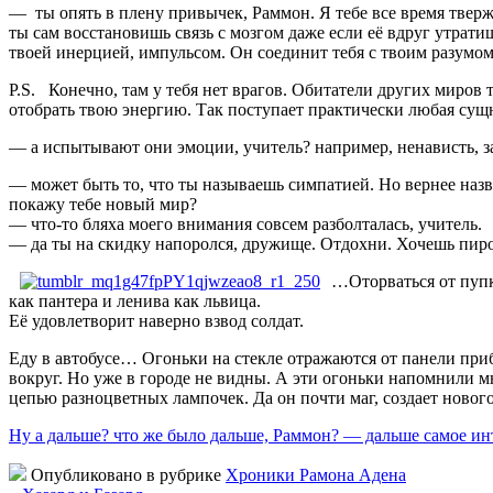
— ты опять в плену привычек, Раммон. Я тебе все время твержу
ты сам восстановишь связь с мозгом даже если её вдруг утрати
твоей инерцией, импульсом. Он соединит тебя с твоим разумом
P.S. Конечно, там у тебя нет врагов. Обитатели других миров т
отобрать твою энергию. Так поступает практически любая сущн
— а испытывают они эмоции, учитель? например, ненависть, з
— может быть то, что ты называешь симпатией. Но вернее назв
покажу тебе новый мир?
— что-то бляха моего внимания совсем разболталась, учитель.
— да ты на скидку напоролся, дружище. Отдохни. Хочешь пир
…Оторваться от пупк
как пантера и ленива как львица.
Её удовлетворит наверно взвод солдат.
Еду в автобусе… Огоньки на стекле отражаются от панели приб
вокруг. Но уже в городе не видны. А эти огоньки напомнили мн
цепью разноцветных лампочек. Да он почти маг, создает новог
Ну а дальше? что же было дальше, Раммон? — дальше самое и
Опубликовано в рубрике
Хроники Рамона Адена