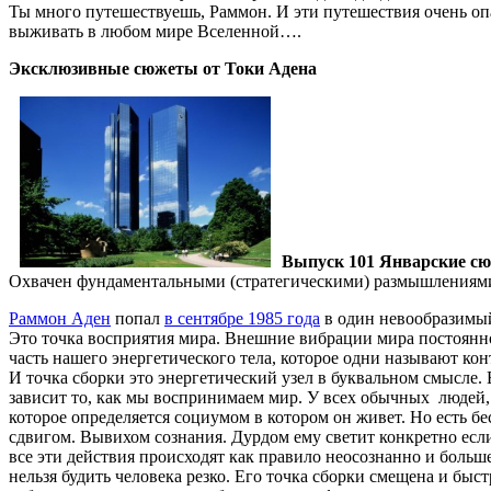
Ты много путешествуешь, Раммон. И эти путешествия очень опас
выживать в любом мире Вселенной….
Эксклюзивные сюжеты от Токи Адена
Выпуск 101 Январские с
Охвачен фундаментальными (стратегическими) размышлениями-
Раммон Аден
попал
в сентябре 1985 года
в один невообразимый 
Это точка восприятия мира. Внешние вибрации мира постоянно
часть нашего энергетического тела, которое одни называют кон
И точка сборки это энергетический узел в буквальном смысле. В
зависит то, как мы воспринимаем мир. У всех обычных людей, 
которое определяется социумом в котором он живет. Но есть 
сдвигом. Вывихом сознания. Дурдом ему светит конкретно если 
все эти действия происходят как правило неосознанно и большей
нельзя будить человека резко. Его точка сборки смещена и бы