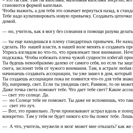
становится формой капельки.
Чтобы выжить, а для тебя это означает вернуться назад, в станда
Тебе надо культивировать новую привычку. Создавать цепочки а
домой.
— но, учитель, как я могу без сознания и помощи разума делат
— ты еще находишься в плену стандартных привычек. Не наход
сделать. Но нашей власти, в нашей воле менять и создавать пр
Упрись взглядом во что-то, что привлекает твое внимание. Неч
подсказка. Чтобы избежать плена чужой сущности избегай прис
Ты будешь невообразимо далеко от самого себя, но если ты зац
снега, заслонят тебя от чужого внимания. Там, в астрале люба
начинаешь создавать ассоциации, ты уже зашел в дом, который 
Ты создаешь ассоциации пока не появится что-то для тебя знако
Ну, например, свет. Если ты увидишь свет, Раммон, то он может 
Даже точка света поможет тебе. Что дает тебе свет? Какие асс
— свет это солнце. Да.
— но Солнце тебе не поможет. Ты даже не вспомнишь, что тако
— свет это луч.
— Вот, это правильно. Лучи пронизывают астрал вдоль и попер
конкретно. Там у тебя не будет никого кто бы помог тебе. Лишь
— А что, учитель, неужели и мозг может мне отказать? как же 