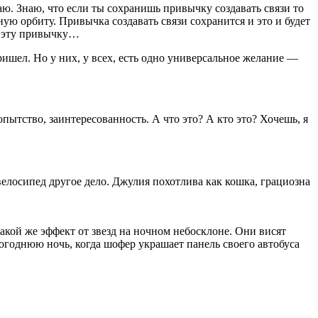
наю. Знаю, что если ты сохранишь привычку создавать связи то
ную орбиту. Привычка создавать связи сохранится и это и будет
ть эту привычку…
пришел. Но у них, у всех, есть одно универсальное желание —
ытство, заинтересованность. А что это? А кто это? Хочешь, я
велосипед другое дело. Джулия похотлива как кошка, грациозна
акой же эффект от звезд на ночном небосклоне. Они висят
вогоднюю ночь, когда шофер украшает панель своего автобуса