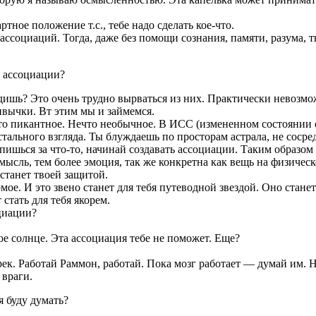
ртное положение т.с., тебе надо сделать кое-что.
ссоциаций. Тогда, даже без помощи сознания, памяти, разума, т
ь ассоциации?
ишь? Это очень трудно вырваться из них. Практически невозмо
ивычки. Вт этим мы и займемся.
то пикантное. Нечто необычное. В ИСС (измененном состоянии со
тального взгляда. Ты блуждаешь по просторам астрала, не сосре
епишься за что-то, начинай создавать ассоциации. Таким образо
я мысль, тем более эмоция, так же конкретна как вещь на физиче
станет твоей защитой.
мое. И это звено станет для тебя путеводной звездой. Оно станет
стать для тебя якорем.
оциации?
е солнце. Эта ассоциация тебе не поможет. Еще?
ек. Работай Раммон, работай. Пока мозг работает — думай им. 
 враги.
я буду думать?