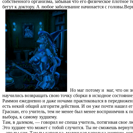
собственного организма, забывая что его физическое плотное т
бегут к доктору. А любое заболевание начинается с головы.Вер
Но маг потому и маг, что он 
научились возвращать свою точку сборки в исходное состояние
Раммон ежедневно и даже ночами практиковался в передвижени
есть некий общий алгоритм действия. И он уже почти нашел е
Грасиан, его учитель, тем не менее был менее восприимчив к 
выбора, к самому худшему.
Там, в далеком, — говорил не спеша учитель, потягивая свое л
Это худшее что может с тобой случится. Ты не сможешь вернут
– это ты сам. Там ты капелька, маленькая капелька энергии,