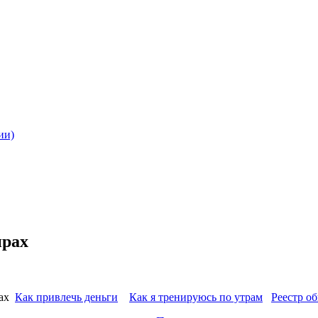
ии)
ирах
рах
Как привлечь деньги
Как я тренируюсь по утрам
Реестр о