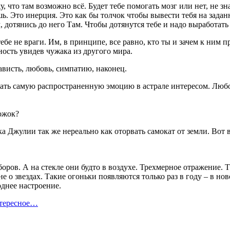
, что там возможно всё. Будет тебе помогать мозг или нет, не з
шь. Это инерция. Это как бы толчок чтобы вывести тебя на задан
, дотянись до него Там. Чтобы дотянутся тебе и надо выработа
ебе не враги. Им, в принципе, все равно, кто ты и зачем к ним 
ость увидев чужака из другого мира.
ависть, любовь, симпатию, наконец.
ать самую распространенную эмоцию в астрале интересом. Любоп
ожок?
а Джулии так же нереально как оторвать самокат от земли. Вот 
оров. А на стекле они будто в воздухе. Трехмерное отражение. Т
е о звездах. Такие огоньки появляются только раз в году – в но
однее настроение.
нтересное…