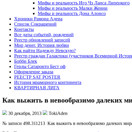
Мифы и реальность Иго Чэ Ланса Липецкого
Мифы и реальность Малки Женни
Мифы и реальность Дона Алонсо
Хроники Рамона Адена
Список Сокращений
Контакты
Все даты событий, рождений
Реестр обновлений записей
Мир денег. История любви
Как найти Надежду Невскую?
Реестр граждан Галактики (участников Всемирной Истор
Бобби Блек
Герлы Сатаронто Бест оф
Оформление заказа
РЕЕСТР SAT POSTER
История мраморного континента
КВАРТИРНАЯ ЛИГА
Как выжить в невообразимо далеких м
30 декабря, 2013
TokiAden
№ записи 498.311213 Как выжить в невообразимо далеких ми