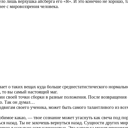
ело лишь верхушка айсберга его «Я». И это конечно не хорошо, 
нее с мировоззрения человека.
знает о таких вещах куда больше среднестатистического нормаль
, то вы самый настоящий маг.
и своей точки сборки в разные положения. После возвращения 
го. Так он думал…
подвигам своего ученика, может быть самого талантливого из вс
юбимое какао, — твое сознание может угаснуть как свеча под пор
ься назад. Ты не захочешь вернуться назад. Сущности других ми
 которую я называю осмысленностью. Эта капелька может приним