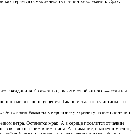
так как теряется осмысленность причин заболеваний. Сразу
ного гражданина. Скажем по другому, от обратного — если вы
он описывал свои ощущения. Так он искал точку истины. То
ех. Он готовил Раммона к вероятному варианту из всей линейки
ывом ветра. Останется мрак. А в сердце поселится отчаяние.
ров завладеют твоим вниманием. А внимание, в конечном счете,
ать любые формы и размеры, но для выживания маг обычно