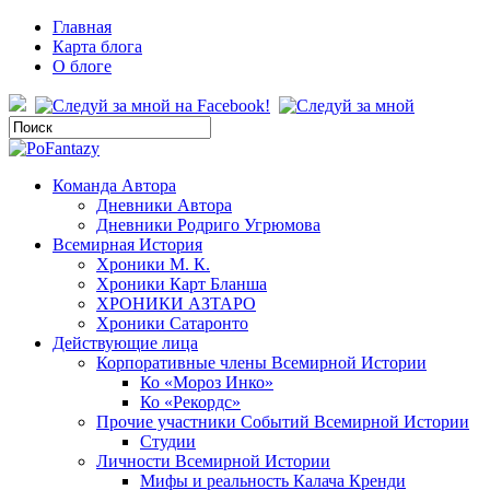
Главная
Карта блога
О блоге
Команда Автора
Дневники Автора
Дневники Родриго Угрюмова
Всемирная История
Хроники М. К.
Хроники Карт Бланша
ХРОНИКИ АЗТАРО
Хроники Сатаронто
Действующие лица
Корпоративные члены Всемирной Истории
Ко «Мороз Инко»
Ко «Рекордс»
Прочие участники Событий Всемирной Истории
Студии
Личности Всемирной Истории
Мифы и реальность Калача Кренди