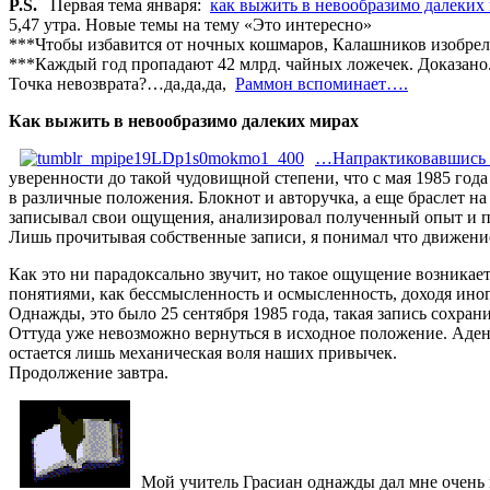
P.S.
Первая тема января:
как выжить в невообразимо далеких
5,47 утра. Новые темы на тему «Это интересно»
***Чтобы избавится от ночных кошмаров, Калашников изобрел
***Каждый год пропадают 42 млрд. чайных ложечек. Доказано. 
Точка невозврата?…да,да,да,
Раммон вспоминает….
Как выжить в невообразимо далеких мирах
…Напрактиковавшись 
уверенности до такой чудовищной степени, что с мая 1985 год
в различные положения. Блокнот и авторучка, а еще браслет н
записывал свои ощущения, анализировал полученный опыт и по
Лишь прочитывая собственные записи, я понимал что движение 
Как это ни парадоксально звучит, но такое ощущение возникае
понятиями, как бессмысленность и осмысленность, доходя ино
Однажды, это было 25 сентября 1985 года, такая запись сохра
Оттуда уже невозможно вернуться в исходное положение. Аден пр
остается лишь механическая воля наших привычек.
Продолжение завтра.
Мой учитель Грасиан однажды дал мне очень 