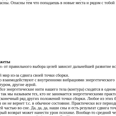
ны. Опасны тем что попадаешь в новые места и рядом с тобой не
южеты
 от правильного выбора целей зависит дальнейшей развитие вс
мир из-за сдвига своей точки сборки.
 взаимодействуют с внутренними вибрациями энергетического к
туром, другие аурой.
се энергетические нити нашего тела (контура) сходятся в одном 
так мы называем тех, кто не занимается энергетическими практ
бесконечный ряд других положений точки сборки. Любое из этих
он не вернет т.с. в обычное состояние. Практически все период
 частью во сне. Да, да, да, наши сны и есть результат сдвига т
стрый возврат может нанести урон психике. Вообще-то средний ч