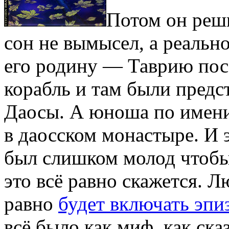
Потом он реш
сон не вымысел, а реально
его родину — Таврию пос
корабль и там были предс
Даосы. А юноша по имени
в даосском монастыре. И э
был слишком молод чтобы
это всё равно скажется. 
равно
будет включать эпи
всё было как миф, как ска