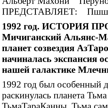
Альберт Махони Перун
ПРЕДСТАВЛЯЕТ: Пшш Ю
1992 год. ИСТОРИЯ 
Мичиганский Альянс-Ма
планет созвездия АзТар
начиналась экспансия ос
нашей галактике Млечн
1992 год был особенный 
раскинулась планета Тьма
ТьмаТараКанны. Тьма сам