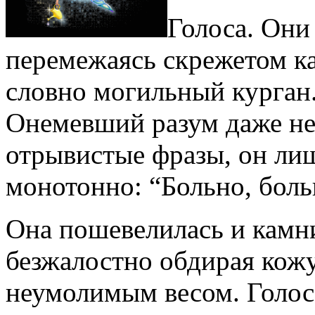
Голоса. Они
перемежаясь скрежетом ка
словно могильный курган.
Онемевший разум даже не
отрывистые фразы, он ли
монотонно: “Больно, бол
Она пошевелилась и камни
безжалостно обдирая кожу
неумолимым весом. Голос