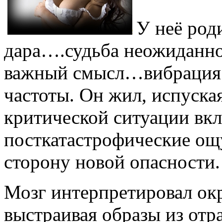
У неё род
дара….судьба неожиданно
важный смысл…вибрация 
частоты. Он жил, испуска
критической ситуации вк
посткатастрофические о
сторону новой опасности.
Мозг интерпретировал ок
выстраивая образы из от