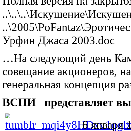
Полная версия на закрыт
..\..\..\Искушение\Искуш
..\2005\PoFantaz\Эротич
Урфин Джаса 2003.doc
…На следующий день Камэ
совещание акционеров, на
генеральная концепция ра
ВСПИ представляет вып
6 января 