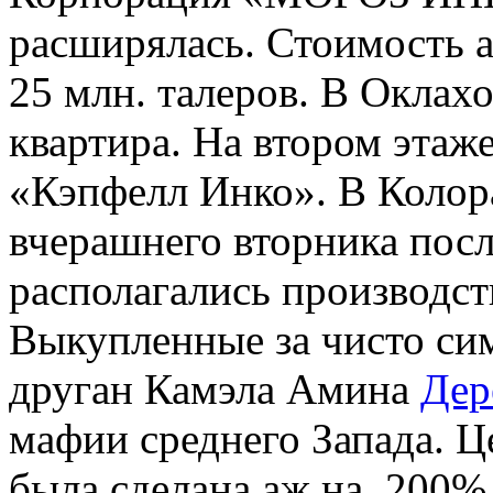
расширялась. Стоимость 
25 млн. талеров. В Оклах
квартира. На втором этаж
«Кэпфелл Инко». В Колорад
вчерашнего вторника посл
располагались производст
Выкупленные за чисто сим
друган Камэла Амина
Дер
мафии среднего Запада. Ц
была сделана аж на 200%