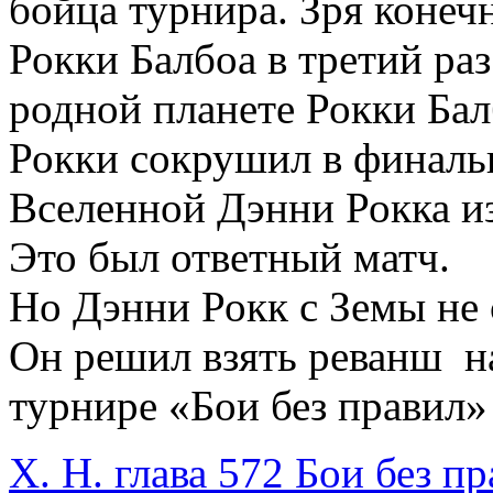
бойца турнира. Зря конечн
Рокки Балбоа в третий раз
родной планете Рокки Бал
Рокки сокрушил в финаль
Вселенной Дэнни Рокка и
Это был ответный матч.
Но Дэнни Рокк с Земы не 
Он решил взять реванш н
турнире «Бои без правил» 
Х. Н. глава 572 Бои без п