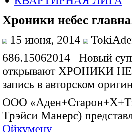
КВАРТИРНАЯ ЛИГА
Хроники небес главна
15 июня, 2014
TokiAde
686.15062014 Новый супе
открывают ХРОНИКИ НЕБ
запись в авторском оригин
ООО «Аден+Старон+Х+Т» 
Трэйси Манерс) предста
Ойкумену