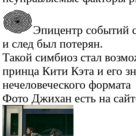
Эпицентр событий с
и след был потерян.
Такой симбиоз стал возм
принца Кити Кэта и его з
нечеловеческого формата
Фото Джихан есть на сайт