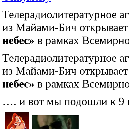
Телерадиолитературное а
из Майами-Бич открывае
небес»
в рамках Всемирно
Телерадиолитературное а
из Майами-Бич открывае
небес»
в рамках Всемирно
…. и вот мы подошли к 9