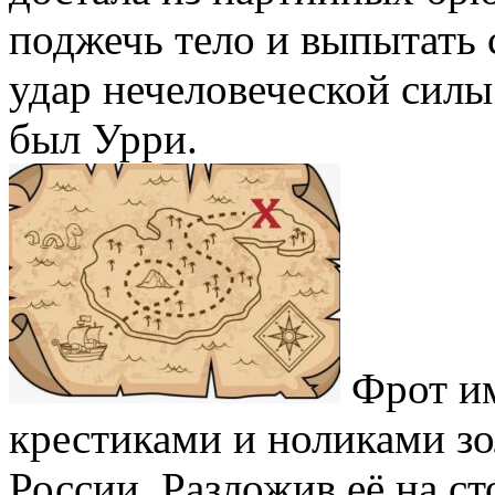
поджечь тело и выпытать 
удар нечеловеческой силы
был Урри.
Фрот им
крестиками и ноликами з
России. Разложив её на ст