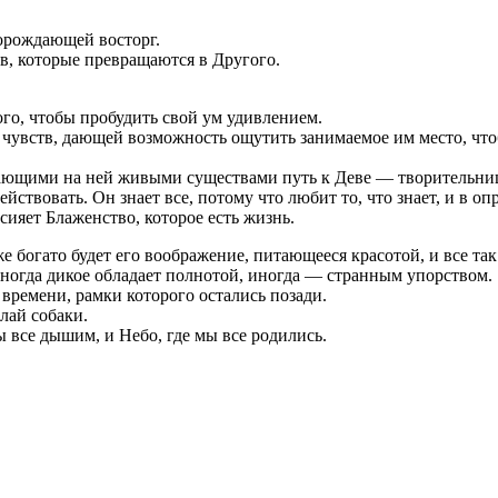
орождающей восторг.
в, которые превращаются в Другого.
ого, чтобы пробудить свой ум удивлением.
и чувств, дающей возможность ощутить занимаемое им место, чт
ающими на ней живыми существами путь к Деве — творительнице 
твовать. Он знает все, потому что любит то, что знает, и в оп
сияет Блаженство, которое есть жизнь.
 же богато будет его воображение, питающееся красотой, и все та
ногда дикое обладает полнотой, иногда — странным упорством.
 времени, рамки которого остались позади.
лай собаки.
 все дышим, и Небо, где мы все родились.