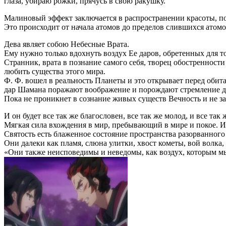
глаза, убираю рожки, прячусь в свою ракушку.
Малиновый эффект заключается в распространении красоты, п
Это происходит от начала атомов до пределов слившихся атомо
Дева являет собою Небесные Врата.
Ему нужно только вдохнуть воздух Ее даров, обретенных для т
Странник, врата в познание самого себя, творец обостренност
любить существа этого мира.
Ф. Ф. вошел в реальность Планеты и это открывает перед обит
дар Шамана поражают воображение и порождают стремление дейс
Пока не проникнет в сознание живых существ Вечность и не за
И он будет все так же благословен, все так же молод, и все так
Мягкая сила вхождения в мир, пребывающий в мире и покое. И
Святость есть блаженное состояние пространства разорванного
Они далеки как пламя, слюна улитки, хвост кометы, вой волка, 
«Они также неисповедимы и неведомы, как воздух, которым мы