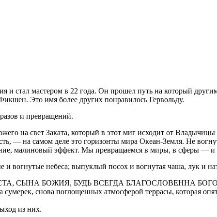
 и стал мастером в 22 года. Он прошел путь на который другим
Фикшен. Это имя более других понравилось Гервольду.
разов и превращений.
ожего на свет Заката, который в этот миг исходит от Владычиц
ь, — на самом деле это горизонты мира Океан-Земля. Не вогнута
ие, малиновый эффект. Мы превращаемся в миры, в сферы — и 
 и вогнутые небеса; выпуклый посох и вогнутая чаша, лук и нат
СТА, СЫНА БОЖИЯ, БУДЬ ВСЕГДА БЛАГОСЛОВЕННА БОГ
а сумерек, снова поглощенных атмосферой террасы, которая опят
ыход из них.