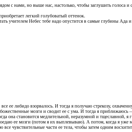
рядом с нами, но выше нас, настолько, чтобы заглушить голоса 
 приобретает легкий голубоватый оттенок.
 учителем Небес тебе надо опустится в самые глубины Ада и т
 все ее либидо взорвалось. И тогда я получаю стрекозу, охваченн
е божественные мозги и сводит ее с ума. И тогда я приближаюсь 
когда она становится медлительной, неразумной и тщеславной, я 
 поедаю ее мозги (потом я их выплевываю). А потом, когда я уже 
ю все чувствительные части ее тела, чтобы затем одним восхити