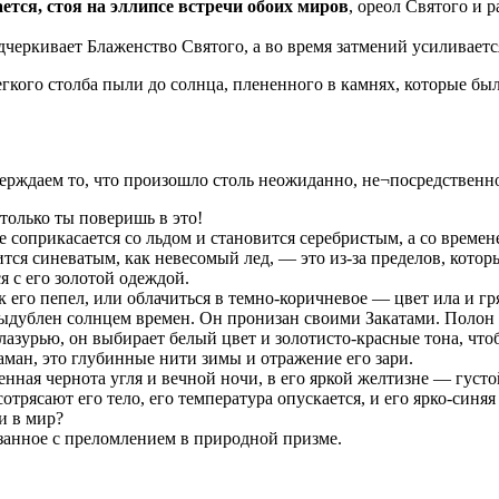
ется, стоя на эллипсе встречи обоих миров
, ореол Святого и 
черкивает Блаженство Святого, а во время затмений усиливаетс
гкого столба пыли до солнца, плененного в камнях, которые бы
верждаем то, что произошло столь неожиданно, не¬посредственн
только ты поверишь в это!
ое соприкасается со льдом и становится серебристым, а со време
ся синеватым, как невесомый лед, — это из-за пределов, которые
я с его золотой одеждой.
 его пепел, или облачиться в темно-коричневое — цвет ила и гря
 выдублен солнцем времен. Он пронизан своими Закатами. Поло
азурью, он выбирает белый цвет и золотисто-красные тона, что
аман, это глубинные нити зимы и отражение его зари.
нная чернота угля и вечной ночи, в его яркой желтизне — густой
сотрясают его тело, его температура опускается, и его ярко-син
и в мир?
вязанное с преломлением в природной призме.