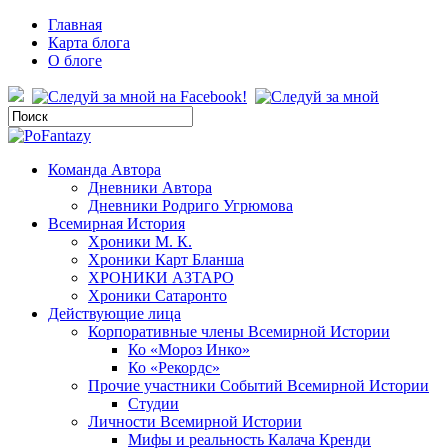
Главная
Карта блога
О блоге
Команда Автора
Дневники Автора
Дневники Родриго Угрюмова
Всемирная История
Хроники М. К.
Хроники Карт Бланша
ХРОНИКИ АЗТАРО
Хроники Сатаронто
Действующие лица
Корпоративные члены Всемирной Истории
Ко «Мороз Инко»
Ко «Рекордс»
Прочие участники Событий Всемирной Истории
Студии
Личности Всемирной Истории
Мифы и реальность Калача Кренди