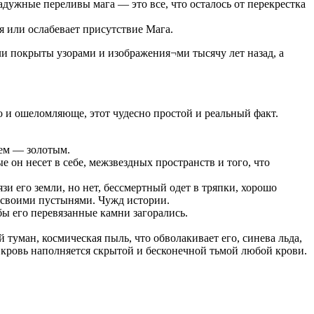
радужные переливы мага — это все, что осталось от перекрестка
я или ослабевает присутствие Мага.
ли покрыты узорами и изображения¬ми тысячу лет назад, а
о и ошеломляюще, этот чудесно простой и реальный факт.
нем — золотым.
 он несет в себе, межзвездных пространств и того, что
зи его земли, но нет, бессмертный одет в тряпки, хорошо
н своими пустынями. Чужд истории.
бы его перевязанные камни загорались.
 туман, космическая пыль, что обволакивает его, синева льда,
яя кровь наполняется скрытой и бесконечной тьмой любой крови.