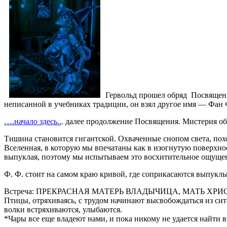
Гервольд прошел обряд Посвящения
неписанной в учебниках традиции, он взял другое имя — Фан 
….начало здесь..
. далее продолжение Посвящения. Мистерия об
Тишина становится гигантской. Охваченные снопом света, пох
Вселенная, в которую мы впечатаны как в изогнутую поверхност
выпуклая, поэтому мы испытываем это восхитительное ощущен
Ф. Ф. стоит на самом краю кривой, где соприкасаются выпуклые
Встреча: ПРЕКРАСНАЯ МАТЕРЬ ВЛАДЫЧИЦА, МАТЬ ХРИ
Птицы, отряхиваясь, с трудом начинают высвобождаться из сит
волки встряхиваются, улыбаются.
*Чары все еще владеют нами, и пока никому не удается найти в