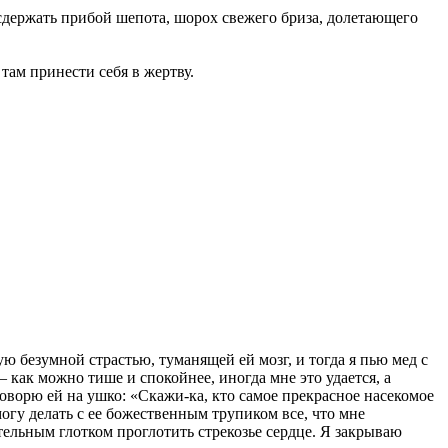
и сдержать прибой шепота, шорох свежего бриза, долетающего
ам принести себя в жертву.
ую безумной страстью, туманящей ей мозг, и тогда я пью мед с
— как можно тише и спокойнее, иногда мне это удается, а
говорю ей на ушко: «Скажи-ка, кто самое прекрасное насекомое
могу делать с ее божественным трупиком все, что мне
тельным глотком проглотить стрекозье сердце. Я закрываю