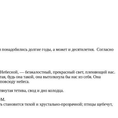
 понадобились долгие годы, а может и десятилетия. Согласно
ы Небесной, — безжалостный, прекрасный свет, пленяющий нас.
я, будь она такой, она вытолкнула бы нас из себя. Она
повсюду небеса.
янутая тетива, свод и дно колодца.
ОМ.
ь становится тихой и хрустально-прозрачной; птицы щебечут,