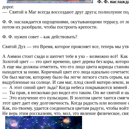
Ф. Ф. наслажда
дорог.
— Святой и Маг всегда воссоздают друг друга; полнолуние под
Ф. Ф. наслаждается ощущениями, окутывающими террасу, от ле
потом их разобрали, чтобы построить крепости.
Ф. Ф. нужен совет – как действовать?
Святой Дух — это Время, которое проясняет все, теперь мы ут
А Аммон стоит сзади и шепчет тебе в ухо – возможно всё! Как 
Золотой цвет — это цвет времени, цвет дерева без коры, котор
А еще мы должны отметить, что его лицо цвета корицы становит
находится за ними. Коричный цвет его лица идеально сочетаетс
Он был магом, которому было бы легче легкого стать серым, как
выдубленные на солнце. И сам маг, плод своей матери-земли,
— А этот синий цвет льда? Когда небеса покрываются зимней л
— Ты прав, я несколько раз видел его таким. Он же святой и ш
— Это излучение его пульсации. В золотом цвете таится смягче
этот цвет дает ему долговечность. Когда радость или волнение 
Как, по-твоему, удается соединиться цветам радуги, чтобы войт
Не верь этим россказням, что, мол, это явление физическое, с