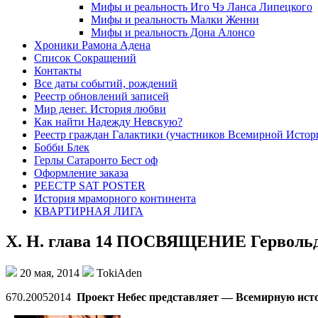
Мифы и реальность Иго Чэ Ланса Липецкого
Мифы и реальность Малки Женни
Мифы и реальность Дона Алонсо
Хроники Рамона Адена
Список Сокращений
Контакты
Все даты событий, рождений
Реестр обновлений записей
Мир денег. История любви
Как найти Надежду Невскую?
Реестр граждан Галактики (участников Всемирной Истор
Бобби Блек
Герлы Сатаронто Бест оф
Оформление заказа
РЕЕСТР SAT POSTER
История мраморного континента
КВАРТИРНАЯ ЛИГА
Х. Н. глава 14 ПОСВЯЩЕНИЕ Герволь
20 мая, 2014
TokiAden
670.20052014
Проект Небес представляет — Всемирную исто