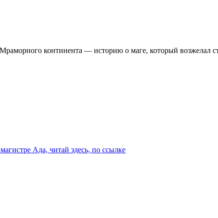
раморного континента — историю о маге, который возжелал ст
магистре Ада, читай здесь, по ссылке