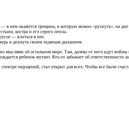
 — в нем окажется трещина, в которую можно «рухнуть», на дне
стыни, костра и его серого пепла.
угое — влиться в нее.
верь и дохнуть своим ледяным дыханием.
лнено мыслями об остальном мире. Там, далеко от него идут во
ождается ребенок-мутант. Кто-то забывает об ответственности з
м спектре ощущений, стал открыт для всех. Чтобы все были счас