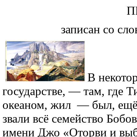
П
записан со сл
В некотор
государстве, — там, где 
океаном, жил — был, ещё 
звали всё семейство Бобо
имени Джо «Оторви и выб