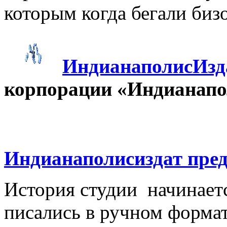
которым когда бегали биз
ИндианаполисИзд
корпорации «Индианапо
Индианаполисиздат пред
История студии начинаетс
писались в ручном формат