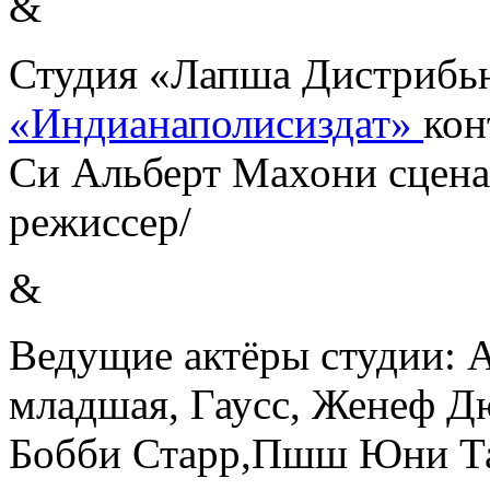
&
Студия «Лапша Дистрибь
«Индианаполисиздат»
кон
Си Альберт Махони сцен
режиссер/
&
Ведущие актёры студии: 
младшая, Гаусс, Женеф Д
Бобби Старр,Пшш Юни Таз