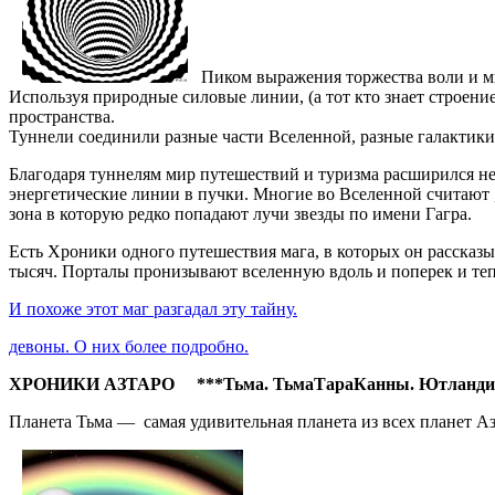
Пиком выражения торжества воли и м
Используя природные силовые линии, (а тот кто знает строен
пространства.
Туннели соединили разные части Вселенной, разные галактики.
Благодаря туннелям мир путешествий и туризма расширился н
энергетические линии в пучки. Многие во Вселенной считают 
зона в которую редко попадают лучи звезды по имени Гагра.
Есть Хроники одного путешествия мага, в которых он рассказыв
тысяч. Порталы пронизывают вселенную вдоль и поперек и теп
И похоже этот маг разгадал эту тайну.
девоны. О них более подробно.
ХРОНИКИ АЗТАРО ***Тьма. ТьмаТараКанны. Ютландия.
Планета Тьма — самая удивительная планета из всех планет А