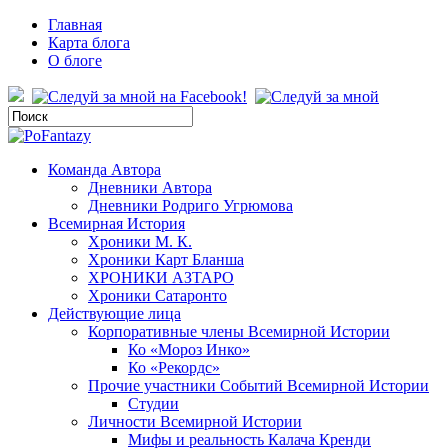
Главная
Карта блога
О блоге
Команда Автора
Дневники Автора
Дневники Родриго Угрюмова
Всемирная История
Хроники М. К.
Хроники Карт Бланша
ХРОНИКИ АЗТАРО
Хроники Сатаронто
Действующие лица
Корпоративные члены Всемирной Истории
Ко «Мороз Инко»
Ко «Рекордс»
Прочие участники Событий Всемирной Истории
Студии
Личности Всемирной Истории
Мифы и реальность Калача Кренди