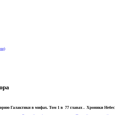
ии)
вора
рию Галактики в мифах. Том 1 в 77 главах . Хроники Небе