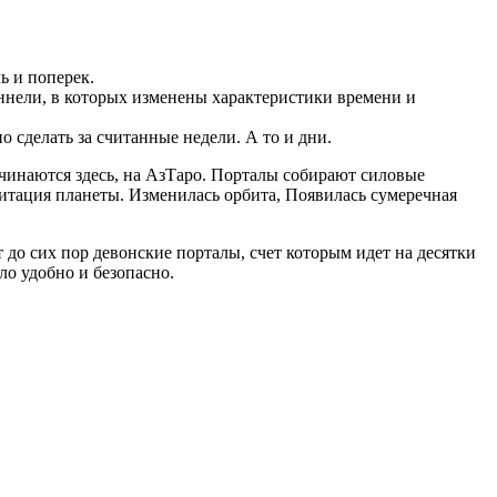
ь и поперек.
уннели, в которых изменены характеристики времени и
 сделать за считанные недели. А то и дни.
чинаются здесь, на АзТаро. Порталы собирают силовые
витация планеты. Изменилась орбита, Появилась сумеречная
 до сих пор девонские порталы, счет которым идет на десятки
ло удобно и безопасно.