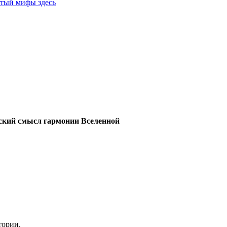
ятый мифы здесь
еский смысл гармонии Вселенной
тории.