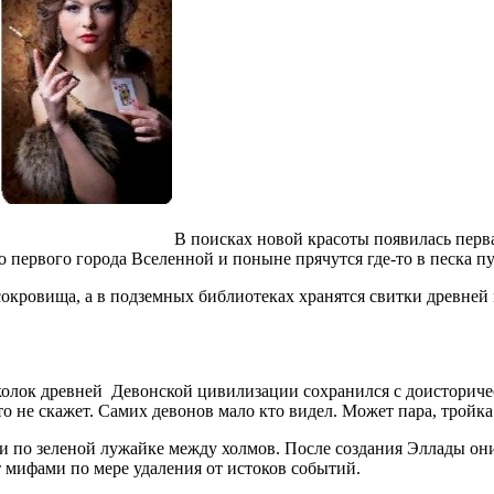
В поисках новой красоты появилась перв
о первого города Вселенной и поныне прячутся где-то в песка 
сокровища, а в подземных библиотеках хранятся свитки древней
олок древней Девонской цивилизации сохранился с доисториче
то не скажет. Самих девонов мало кто видел. Может пара, тройка
ими по зеленой лужайке между холмов. После создания Эллады о
 мифами по мере удаления от истоков событий.