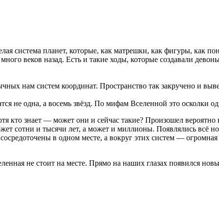
целая система планет, которые, как матрешки, как фигуры, как по
ного веков назад. Есть и такие ходы, которые создавали девон
вычных нам систем координат. Пространство так закручено и выв
тся не одна, а восемь звёзд. По мифам Вселенной это осколки о
тя кто знает — может они и сейчас такие? Произошел вероятно 
ожет сотни и тысячи лет, а может и миллионы. Появлялись всё н
 сосредоточены в одном месте, а вокруг этих систем — огромная
еленная не стоит на месте. Прямо на наших глазах появился нов