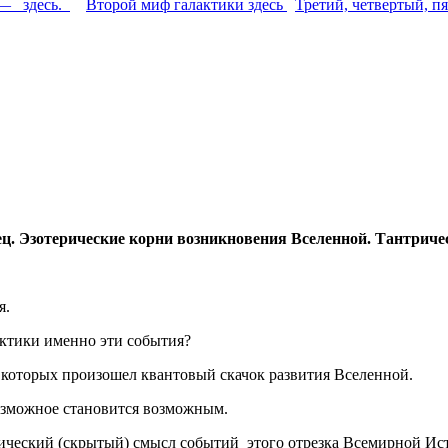
 — здесь.
Второй миф галактики здесь
Третий, четвертый, п
лец. Эзотерические корни возникновения Вселенной. Тантрич
я.
актики именно эти события?
 которых произошел квантовый скачок развития Вселенной.
озможное становится возможным.
рический (скрытый) смысл событий этого отрезка Всемирной Ис