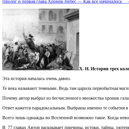
Пролог и первая глава Хроник Небес — Как все начиналось
Х. Н. История трех ко
Эта история началась очень давно.
Те века называют темными. Ведь там царила первобытная маги
Почему автор выбрал из бесчисленного множества хроник гал
Ответ кажется парадоксальным. Выбраны именно те события в
Всего лишь однажды во Вселенной возможно такое. Когда нев
В 77 главах Автор раскрывает причины, истоки, тайны, эзоте