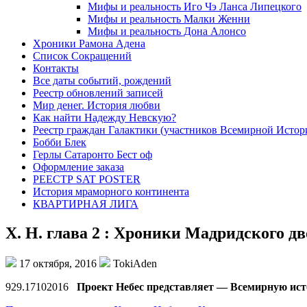
Мифы и реальность Иго Чэ Ланса Липецкого
Мифы и реальность Малки Женни
Мифы и реальность Дона Алонсо
Хроники Рамона Адена
Список Сокращений
Контакты
Все даты событий, рождений
Реестр обновлений записей
Мир денег. История любви
Как найти Надежду Невскую?
Реестр граждан Галактики (участников Всемирной Истор
Бобби Блек
Герлы Сатаронто Бест оф
Оформление заказа
РЕЕСТР SAT POSTER
История мраморного континента
КВАРТИРНАЯ ЛИГА
Х. Н. глава 2 : Хроники Мадридского д
17 октября, 2016
TokiAden
929.17102016
Проект Небес представляет — Всемирную исто