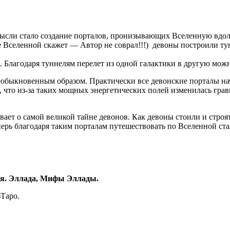
ысли стало создание порталов, пронизывающих Вселенную вдол
ие Вселенной скажет — Автор не соврал!!!) девоны построили т
 Благодаря туннелям перелет из одной галактики в другую можно
еобыкновенным образом. Практически все девонские порталы на
, что из-за таких мощных энергетических полей изменилась гра
ает о самой великой тайне девонов. Как девоны стоили и строят
ерь благодаря таким порталам путешествовать по Вселенной ста
 Эллада, Мифы Эллады.
зТаро.