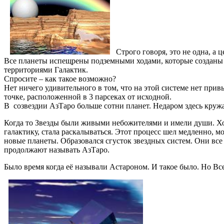
Строго говоря, это не одна, а 
Все планеты испещрены подземными ходами, которые созданы м
территориями Галактик.
Спросите – как такое возможно?
Нет ничего удивительного в том, что на этой системе нет при
точке, расположенной в 3 парсеках от исходной.
В созвездии АзТаро больше сотни планет. Недаром здесь кружа
Когда то Звезды были живыми небожителями и имели души. Хо
галактику, стала раскалываться. Этот процесс шел медленно, м
новые планеты. Образовался сгусток звездных систем. Они все
продолжают называть АзТаро.
Было время когда её называли Астароном. И такое было. Но Вс