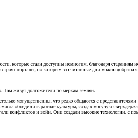
ости, которые стали доступны немногим, благодаря стараниям 
р строят порталы, по которым за считанные дни можно добраться
о. Там живут долгожители по меркам землян.
столько могущественны, что редко общаются с представителями
смогла объединить разные культуры, создав могучую сверхдержа
гали конфликтов и войн. Они создали высокие технологии, с по