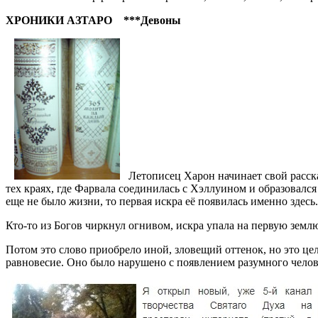
ХРОНИКИ АЗТАРО ***Девоны
Летописец Харон начинает свой расска
тех краях, где Фарвала соединилась с Хэллуином и образовал
еще не было жизни, то первая искра её появилась именно здесь.
Кто-то из Богов чиркнул огнивом, искра упала на первую землю
Потом это слово приобрело иной, зловещий оттенок, но это це
равновесие. Оно было нарушено с появлением разумного челов