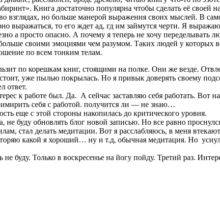
ринт». Книга достаточно популярна чтобы сделать её своей на
во взглядах, но больше манерой выражения своих мыслей. В самом
арно выражаться, то его ждет ад, гд им займутся черти. Я выраж
езно а просто опасно. А почему я теперь не хочу переделывать л
больше своими эмоциями чем разумом. Таких людей у которых вс
ошение по всем тонким телам.
кользит по корешкам книг, стоящими на полке. Они же везде. Отв
стоит, уже пылью покрылась. Но я привык доверять своему подсо
л ответ.
нтерес к работе был. Да. А сейчас заставляю себя работать. Вот 
примирить себя с работой. получится ли — не знаю…
лость еще с этой стороны накопилась до критического уровня.
ра, не буду обновлять блог новой записью. Но все равно просну
лам, стал делать медитации. Вот я расслабляюсь, в меня втек
вторяю какой я хороший… ну и т.д, обычная медитация. Но уснул
е буду. Только в воскресенье на йогу пойду. Третий раз. Интер