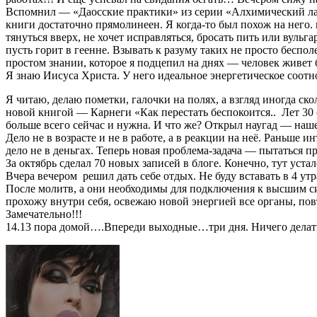
Вспомнил — «Даосские практики» из серии «Алхимический лаби
книги достаточно прямолинеен. Я когда-то был похож на него. 
тянуться вверх, не хочет исправляться, бросать пить или вульг
пусть горит в геенне. Взывать к разуму таких не просто беспол
простом знании, которое я подцепил на днях — человек живет 
Я знаю Иисуса Христа. У него идеальное энергетическое соотн
Я читаю, делаю пометки, галочки на полях, а взгляд иногда с
новой книгой — Карнеги «Как перестать беспокоится.. Лет 30 
больше всего сейчас и нужна. И что же? Открыл наугад — наше
Дело не в возрасте и не в работе, а в реакции на неё. Раньше и
дело не в деньгах. Теперь новая проблема-задача — пытаться 
За октябрь сделал 70 новых записей в блоге. Конечно, тут уста
Вчера вечером решил дать себе отдых. Не буду вставать в 4 ут
После молитв, а они необходимы для подключения к высшим си
прохожу внутри себя, освежаю новой энергией все органы, по
Замечательно!!!
14.13 пора домой….Впереди выходные…три дня. Ничего делать н