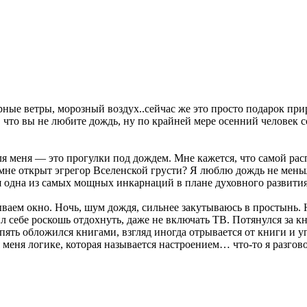
рные ветры, морозный воздух..сейчас же это просто подарок пр
 что вы не любите дождь, ну по крайней мере осенний человек со
ля меня — это прогулки под дождем. Мне кажется, что самой рас
 мне открыт эгрегор Вселенской грусти? Я люблю дождь не мень
 одна из самых мощных инкарнаций в плане духовного развития.
ываем окно. Ночь, шум дождя, сильнее закутываюсь в простынь. Н
лил себе роскошь отдохнуть, даже не включать ТВ. Потянулся за 
Опять обложился книгами, взгляд иногда отрывается от книги и
 меня логике, которая называется настроением… что-то я разгов