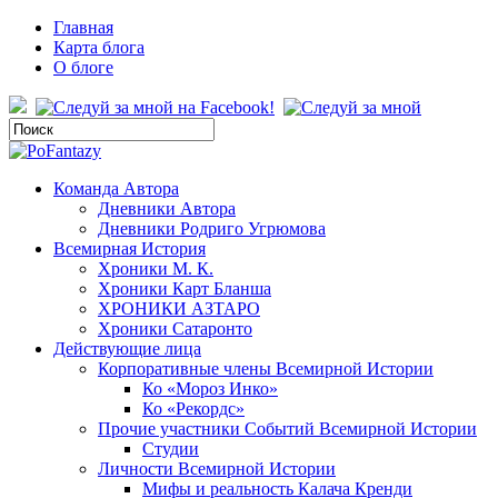
Главная
Карта блога
О блоге
Команда Автора
Дневники Автора
Дневники Родриго Угрюмова
Всемирная История
Хроники М. К.
Хроники Карт Бланша
ХРОНИКИ АЗТАРО
Хроники Сатаронто
Действующие лица
Корпоративные члены Всемирной Истории
Ко «Мороз Инко»
Ко «Рекордс»
Прочие участники Событий Всемирной Истории
Студии
Личности Всемирной Истории
Мифы и реальность Калача Кренди