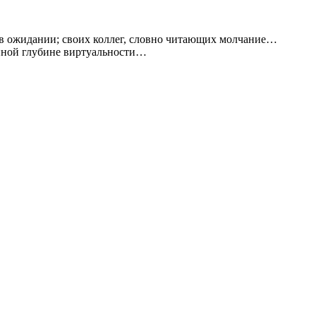
й в ожидании; своих коллег, словно читающих молчание…
онной глубине виртуальности…