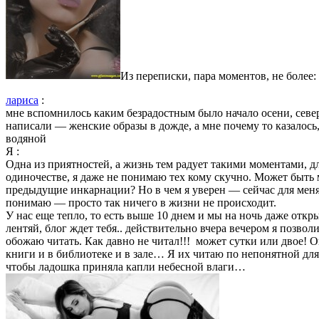
Из переписки, пара моментов, не более:
лариса
:
мне вспомнилось каким безрадостным было начало осени, севе
написали — женские образы в дожде, а мне почему то казалось,
водяной
Я
:
Одна из приятностей, а жизнь тем радует такими моментами, д
одиночестве, я даже не понимаю тех кому скучно. Может быть
предыдущие инкарнации? Но в чем я уверен — сейчас для меня
понимаю — просто так ничего в жизни не происходит.
У нас еще тепло, то есть выше 10 днем и мы на ночь даже откр
лентяй, блог ждет тебя.. действительно вчера вечером я позво
обожаю читать. Как давно не читал!!! может сутки или двое! 
книги и в библиотеке и в зале… Я их читаю по непонятной для
чтобы ладошка приняла капли небесной влаги…