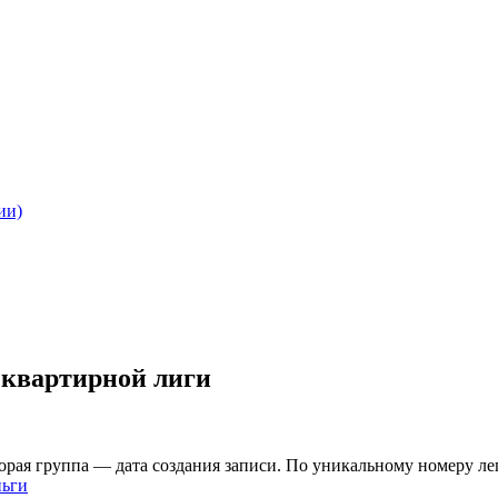
ии)
й квартирной лиги
орая группа — дата создания записи. По уникальному номеру л
ньги