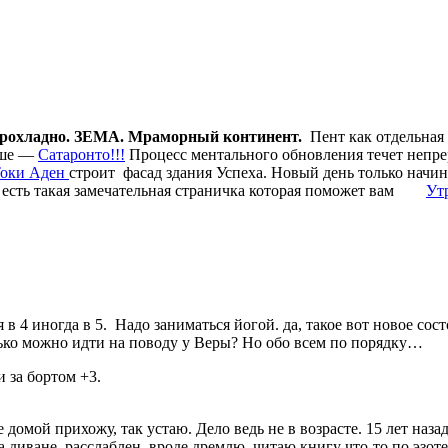
прохладно.
ЗЕМА. Мраморный континент.
Пент как отдельная
наше —
Сатаронто!!!
Процесс ментального обновления течет непрер
оки Аден
строит фасад здания Успеха. Новый день только начи
оге есть такая замечательная страничка которая поможет вам
Ут
 4 иногда в 5. Надо заниматься йогой. да, такое вот новое сост
олько можно идти на поводу у Веры? Но обо всем по порядку…
 за бортом +3.
домой прихожу, так устаю. Дело ведь не в возрасте. 15 лет наза
 диване, расслаблен, вроде дремлю, читаю книгу что-то по эзоте