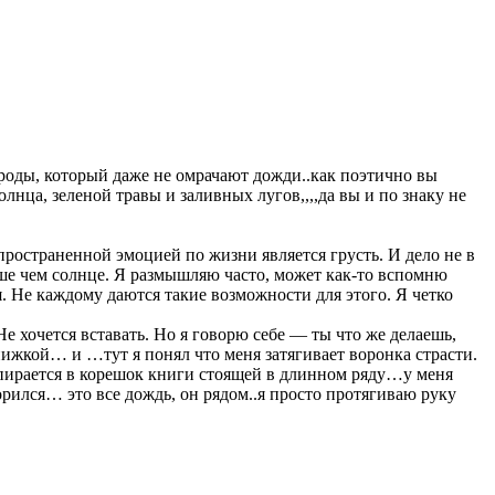
ироды, который даже не омрачают дожди..как поэтично вы
лнца, зеленой травы и заливных лугов,,,,да вы и по знаку не
пространенной эмоцией по жизни является грусть. И дело не в
ше чем солнце. Я размышляю часто, может как-то вспомню
 Не каждому даются такие возможности для этого. Я четко
е хочется вставать. Но я говорю себе — ты что же делаешь,
книжкой… и …тут я понял что меня затягивает воронка страсти.
 упирается в корешок книги стоящей в длинном ряду…у меня
орился… это все дождь, он рядом..я просто протягиваю руку