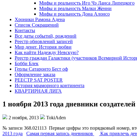
Мифы и реальность Иго Чэ Ланса Липецкого
Мифы и реальность Малки Женни
Мифы и реальность Дона Алонсо
Хроники Рамона Адена
Список Сокращений
Контакты
Все даты событий, рождений
Реестр обновлений записей
Мир денег. История любви
Как найти Надежду Невскую?
Реестр граждан Галактики (участников Всемирной Истор
Бобби Блек
Герлы Сатаронто Бест оф
Оформление заказа
РЕЕСТР SAT POSTER
История мраморного континента
КВАРТИРНАЯ ЛИГА
1 ноября 2013 года дневники создателе
2 ноября, 2013
TokiAden
№ записи 368.021113 Первые цифры это порядковый номер, вт
2013 года
Самая первая запись дневников
Как привлечь де