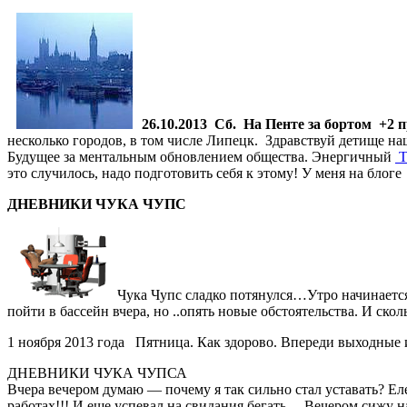
26
.10.2013 Сб. На Пенте за бортом +2 
несколько городов, в том числе Липецк. Здравствуй детище 
Будущее за ментальным обновлением общества. Энергичный
Т
это случилось, надо подготовить себя к этому! У меня на бл
ДНЕВНИКИ ЧУКА ЧУПС
Чука Чупс сладко потянулся…Утро начинается в
пойти в бассейн вчера, но ..опять новые обстоятельства. И ск
1 ноября 2013 года Пятница. Как здорово. Впереди выходные и
ДНЕВНИКИ ЧУКА ЧУПСА
Вчера вечером думаю — почему я так сильно стал уставать? Еле 
работах!!! И еще успевал на свидания бегать… Вечером сижу на