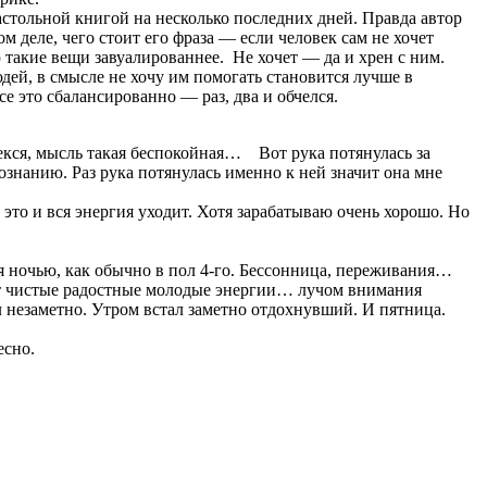
стольной книгой на несколько последних дней. Правда автор
 деле, чего стоит его фраза — если человек сам не хочет
аю такие вещи завуалированнее. Не хочет — да и хрен с ним.
юдей, в смысле не хочу им помогать становится лучше в
е это сбалансированно — раз, два и обчелся.
лекся, мысль такая беспокойная… Вот рука потянулась за
знанию. Раз рука потянулась именно к ней значит она мне
на это и вся энергия уходит. Хотя зарабатываю очень хорошо. Но
лся ночью, как обычно в пол 4-го. Бессонница, переживания…
ают чистые радостные молодые энергии… лучом внимания
 незаметно. Утром встал заметно отдохнувший. И пятница.
есно.