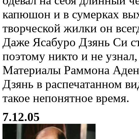
одевал на себя длинный 
капюшон и в сумерках вы
творческой жилки он всегд
Даже Ясабуро Дзянь Си с
поэтому никто и не узнал,
Материалы Раммона Адена
Дзянь в распечатанном вид
такое непонятное время.
7.12.05