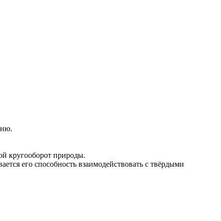
ыню.
шой кругооборот природы.
ивается его способность взаимодействовать с твёрдыми