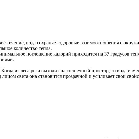
оё течение, вода сохраняет здоровые взаимоотношения с окруж
льшое количество тепла.
Минимальное поглощение калорий приходится на 37 градусов теп
езнями.
гда из леса река выходит на солнечный простор, то вода измен
лицом света она становится прозрачной и усиливает свои свойст