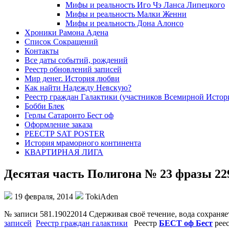
Мифы и реальность Иго Чэ Ланса Липецкого
Мифы и реальность Малки Женни
Мифы и реальность Дона Алонсо
Хроники Рамона Адена
Список Сокращений
Контакты
Все даты событий, рождений
Реестр обновлений записей
Мир денег. История любви
Как найти Надежду Невскую?
Реестр граждан Галактики (участников Всемирной Истор
Бобби Блек
Герлы Сатаронто Бест оф
Оформление заказа
РЕЕСТР SAT POSTER
История мраморного континента
КВАРТИРНАЯ ЛИГА
Десятая часть Полигона № 23 фразы 22
19 февраля, 2014
TokiAden
№ записи 581.19022014 Сдерживая своё течение, вода сохра
записей
Реестр граждан галактики
Реестр
БЕСТ оф Бест
рее