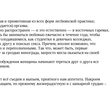
ая и примитивная из всех форм лесбиянской практики;
дается) оргазма.
нно распространен — и это естественно — в восточных гаремах.
сь бы заниматься любовью ежечасно в течение года, чтобы
олодавшимися, как студентки в девичьих колледжах.
 другу в поисках секса. Причем, вполне возможно, что
и и переполненными. Так что, может быть, первые
за гроздью винограда, запросто могла оказаться на своей
возбуждения женщины начинают тереться друг о друга все
миком.
ут всё съедим и выпьем, приятного нам аппетита. Накроем
вращаем, по прежнему жизнерадостную и с шикарной грудью –