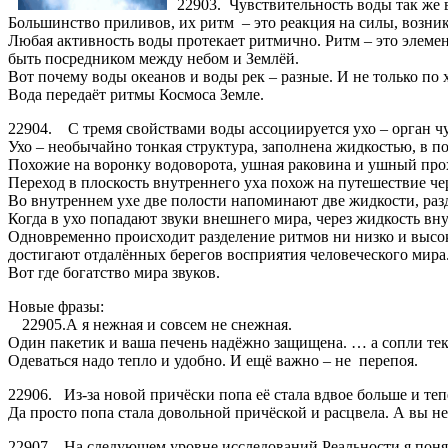
22903. Чувствительность воды так же 
Большинство приливов, их ритм – это реакция на силы, возни
Любая активность воды протекает ритмично. Ритм – это элемент
быть посредником между небом и Землёй.
Вот почему воды океанов и воды рек – разные. И не только по 
Вода передаёт ритмы Космоса Земле.
22904. С тремя свойствами воды ассоциируется ухо – орган чу
Ухо – необычайно тонкая структура, заполнена жидкостью, в 
Похожие на воронку водоворота, ушная раковина и ушный прохо
Переход в плоскость внутреннего уха похож на путешествие чер
Во внутреннем ухе две полости напоминают две жидкости, р
Когда в ухо попадают звуки внешнего мира, через жидкость вн
Одновременно происходит разделение ритмов ни низко и высок
достигают отдалённых берегов восприятия человеческого мира
Вот где богатство мира звуков.
Новые фразы:
22905.А я нежная и совсем не снежная. Кри
Один пакетик и ваша печень надёжно защищена. … а сопли т
Одеваться надо тепло и удобно. И ещё важно – не перепо
22906. Из-за новой причёски попа её стала вдвое больше и теп
Да просто попа стала довольной причёской и расцвела. А вы не
22907. На следующем уровне исследований Реальности я понял