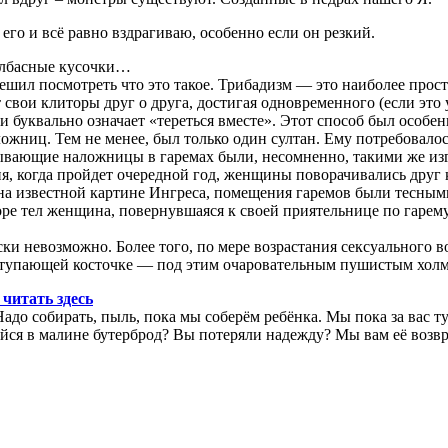
его и всё равно вздрагиваю, особенно если он резкий.
колбасные кусочки…
шил посмотреть что это такое. Трибадизм — это наиболее прост
ои клиторы друг о друга, достигая одновременного (если это у
и буквально означает «тереться вместе». Этот способ был особе
ложниц. Тем не менее, был только один султан. Ему потребовало
ывающие наложницы в гаремах были, несомненно, такими же изг
, когда пройдет очередной год, женщины поворачивались друг к
на известной картине Ингреса, помещения гаремов были тесным
ре тел женщина, повернувшаяся к своей приятельнице по гарему 
ки невозможно. Более того, по мере возрастания сексуального 
ыступающей косточке — под этим очаровательным пушистым хол
итать здесь
адо собирать, пыль, пока мы соберём ребёнка. Мы пока за вас т
шийся в малине бутерброд? Вы потеряли надежду? Мы вам её воз