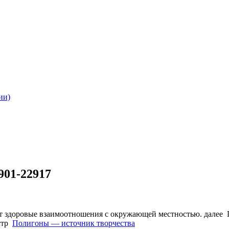
ии)
901-22917
няет здоровые взаимоотношения с окружающей местностью. дал
стр
Полигоны — источник творчества