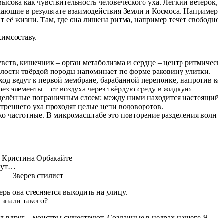
высока как чувствительность человеческого уха. Лёгкий ветерок
кающие в результате взаимодействия Земли и Космоса. Например
 её жизни. Там, где она лишена ритма, например течёт свободно
химсоставу.
вств, кишечник – орган метаболизма и сердце – центр ритмичес
полости твёрдой породы напоминает по форме раковину улитки.
д ведут к первой мембране, барабанной перепонке, напротив ко
ез элементы – от воздуха через твёрдую среду в жидкую.
азделённые пограничным слоем: между ними находится настоящ
утреннего уха проходят целые цепи водоворотов.
о частотные. В микромасштабе это повторение разделения волн
.
стина Орбакайте
екут…
я. Зверев стилист
ерь она стесняется выходить на улицу.
 знали такого?
 вдруг – монстры существуют. Созданные в недрах нашего Я.