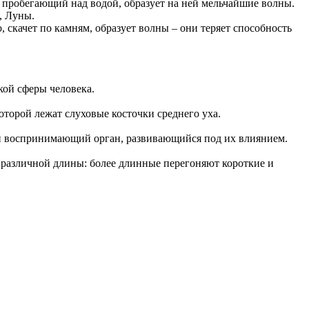
, пробегающий над водой, образует на ней мельчайшие волны.
, Луны.
, скачет по камням, образует волны – они теряет способность
кой сферы человека.
торой лежат слуховые косточки среднего уха.
ий воспринимающий орган, развивающийся под их влиянием.
 различной длины: более длинные перегоняют короткие и