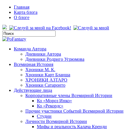
Главная
Карта блога
О блоге
Команда Автора
Дневники Автора
Дневники Родриго Угрюмова
Всемирная История
Хроники М. К.
Хроники Карт Бланша
ХРОНИКИ АЗТАРО
Хроники Сатаронто
Действующие лица
Корпоративные члены Всемирной Истории
Ко «Мороз Инко»
Ко «Рекордс»
Прочие участники Событий Всемирной Истории
Студии
Личности Всемирной Истории
Мифы и реальность Калача Кренди