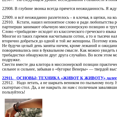
22908. В глубине звонка всегда прячется неожиданность. Я жду 
22909. и всё неожиданно разлетелось – в клочья, в щепки, на 
22910. Кстати, нашел непонятное слово и ради любопытства ре
партнерши занимают обычную миссионерскую позицию и трут св
Слово «трибадизм» исходит из классического греческого языка 
Многие из таких гаремов насчитывали сотни, а то и тысячи на
вторично добраться до одной и той же женщины. Поэтому изн
Не будучи целый день заняты ничем, кроме лежаний и ожидания
поворачивались они в буквальном смысле. Как можно увидеть 
трибадистки обнаружили друг друга случайно. Во всем этом мо
подружке.
Свести вместе два клитора в миссионерской позиции практичес
сильнее и сильнее, забывая о «бугорке Венеры» — твердой в
22911. ОСНОВЫ; ТЕХНИКА «ЖИВОТ К ЖИВОТУ» далее ч
22912. Надо летать, а не шаркать веником по пыльному полу. Н
скатертью стол. Да, а не накрыть ли нам с поличным заваляв
пользуйтесь!