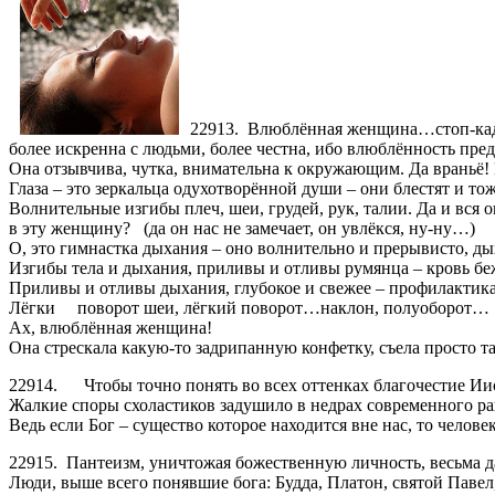
22913. Влюблённая женщина…стоп-кадр,
более искренна с людьми, более честна, ибо влюблённость пред
Она отзывчива, чутка, внимательна к окружающим. Да враньё! 
Глаза – это зеркальца одухотворённой души – они блестят и то
Волнительные изгибы плеч, шеи, грудей, рук, талии. Да и вс
в эту женщину? (да он нас не замечает, он увлёкся, ну-ну…)
О, это гимнастка дыхания – оно волнительно и прерывисто, дых
Изгибы тела и дыхания, приливы и отливы румянца – кровь беж
Приливы и отливы дыхания, глубокое и свежее – профилактика
Лёгки поворот шеи, лёгкий поворот…наклон, полуоборот…
Ах, влюблённая женщина!
Она стрескала какую-то задрипанную конфетку, съела просто та
22914. Чтобы точно понять во всех оттенках благочестие Иис
Жалкие споры схоластиков задушило в недрах современного ра
Ведь если Бог – существо которое находится вне нас, то чело
22915. Пантеизм, уничтожая божественную личность, весьма д
Люди, выше всего понявшие бога: Будда, Платон, святой Паве