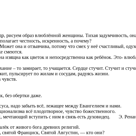
 рисуем образ влюблённой женщины. Тихая задумчивость, она ч
полагает честность, искренность, а почему?
Может она и отзывчива, потому что смех у неё счастливый, одух
же смеются.
я она изящна как цветок и непосредственна как ребёнок. Это- 
ание – то замирает, то учащается. Сердце стучит. Стучит и сту
ит, пульсирует по жилам и сосудам, радуясь жизни.
 чувств.
к, без обертки даже.
уса, надо забыть всё, лежащее между Евангелием и нами.
ционализма всё плодотворное, чувство божественного.
век, мечтающий вступить с ним в связь есть духовидец. Э. Рен
алёк от живого бога древних религий.
л, святой Франциск, Святой Августин, — кто они?