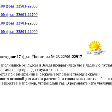
 фраз 22501-22600
 фраз 22601-22700
0 фраз 2270
1-22800
 фраз 22801-22900
ние 17 фраз Полигона № 23 22901-22917
наполнились бы льдом и Земля превратилась бы в ледяную пуст
е, сама природа воды служит жизни.
ется при замерзании и раскалывает самые твёрдые скалы.
новятся основой для жизни растений и снова включаются в боль
е вещества, например, углекислый газ. В результате чего увелич