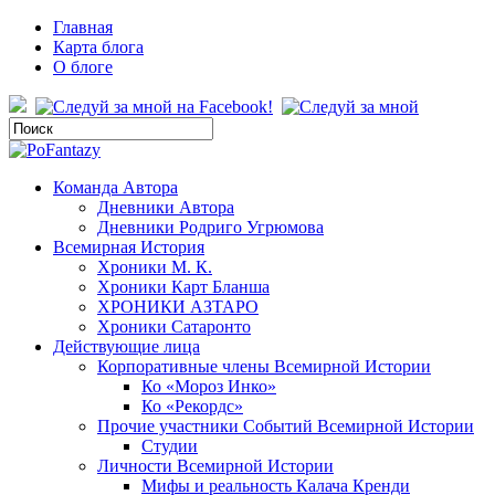
Главная
Карта блога
О блоге
Команда Автора
Дневники Автора
Дневники Родриго Угрюмова
Всемирная История
Хроники М. К.
Хроники Карт Бланша
ХРОНИКИ АЗТАРО
Хроники Сатаронто
Действующие лица
Корпоративные члены Всемирной Истории
Ко «Мороз Инко»
Ко «Рекордс»
Прочие участники Событий Всемирной Истории
Студии
Личности Всемирной Истории
Мифы и реальность Калача Кренди