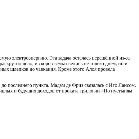
емую электроэнергию. Эта задача осталась нерешённой из-за
скрутил дело, и скоро съёмки велись не только днём, но и
чных шлепков до чавкания. Кроме этого Алоя провела
, до последнего пункта. Мадам де Фриз связалась с Иго Лансом,
прошлых и будущих доходов от проката трилогии «По пустыням