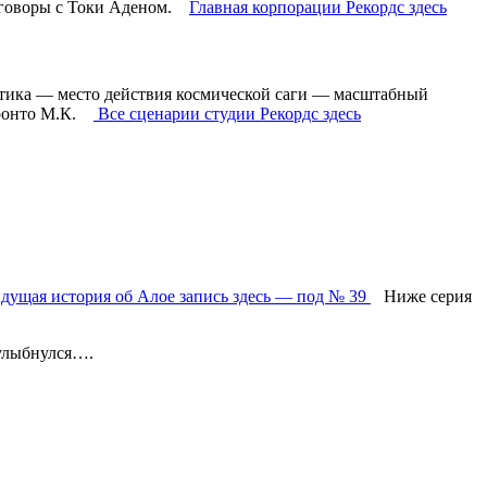
реговоры с Токи Аденом.
Главная корпорации Рекордс здесь
ктика — место действия космической саги — масштабный
аронто М.К.
Все сценарии студии Рекордс здесь
дущая история об Алое запись здесь — под № 39
Ниже серия
 улыбнулся….