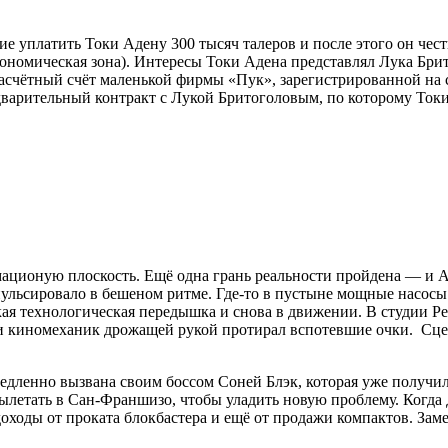
ие уплатить Токи Адену 300 тысяч талеров и после этого он чес
ономическая зона). Интересы Токи Адена представлял Лука Брит
счётный счёт маленькой фирмы «Пук», зарегистрированной на с
дварительный контракт с Лукой Бритоголовым, по которому Ток
мационую плоскость. Ещё одна грань реальности пройдена — и Ал
ё пульсировало в бешеном ритме. Где-то в пустыне мощные насос
ткая технологическая передышка и снова в движении. В студии Р
 и киномеханик дрожащей рукой протирал вспотевшие очки. Сцен
дленно вызвана своим боссом Соней Блэк, которая уже получила
вылетать в Сан-Франшизо, чтобы уладить новую проблему. Когда
ходы от проката блокбастера и ещё от продажи компактов. Заметь