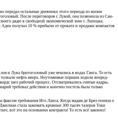
тно передал остальные дневники этого периода из жизни
оголовый. После переговоров с Лукой, она позвонила из Сан-
воего дядю в свободной экономической зоне г. Липецка.
и Аден получал 10 % прибыли от проката и продажи компактов
оя и Лука бритоголовый уже мчались в водах Ганга. То есть
ы толкали нефть вверх. Неутомимые поршни ходили вперед-
екордс шел рабочий процесс. Отсматривались снятые кадры,
арий требовал действия и конечно постель была только
 факсом требования Иго Ланса. Когда мадам де Бриз поняла о
 Джилиан стала зажимать кровные 300 тысяч талеров Токи
те, всё это на основании контракта! То есть всё законно!