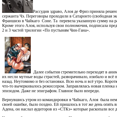
Рассудив здраво, Алоя де Фриз приняла решен
сержанта Чэ. Переговоры проходили в Сатаронто (свободная эк
Франшизо в Чайкаго Соне. Та перевела указанную сумму на ра
Кроме этого Алоя, используя свои полномочия, подписала пре
2 и 3 частей трилогии «По пустыням Чин-Гана».
Далее события стремительно переходят в ани
их несли мутные воды страстей, разворачивало, изибало и вс
назад. Неутомимо и без остановки. Всю ночь и всё утро. Коро
что-то вычеркивалось режиссером. Заправлялась новая пленка
эпизодом. Даже не эпиграфом. Главное было впереди.
Вернувшись утром из командировки в Чайкаго, Алоя была неме
своей ошибке, было поздно. Ей пришлось в тот же день опять 
Адена, он наслал аудиторов из «СТКэ» которые раскопали все до