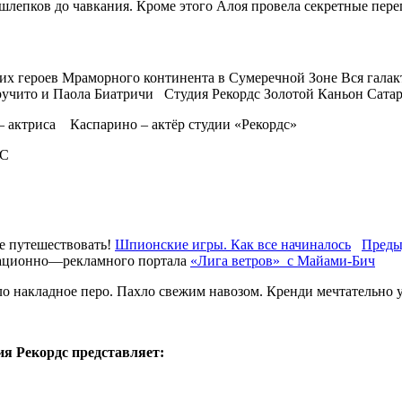
шлепков до чавкания. Кроме этого Алоя провела секретные пе
их героев Мраморного континента в Сумеречной Зоне Вся гала
ручито и Паола Биатричи Студия Рекордс Золотой Каньон Сат
актриса Каспарино – актёр студии «Рекордс»
С
 путешествовать!
Шпионские игры. Как все начиналось
Преды
рмационно—рекламного портала
«Лига ветров» с Майами-Бич
ело накладное перо. Пахло свежим навозом. Кренди мечтательно
Рекордс представляет: