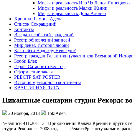
Мифы и реальность Иго Чэ Ланса Липецкого
Мифы и реальность Малки Женни
Мифы и реальность Дона Алонсо
Хроники Рамона Адена
Список Сокращений
Контакты
Все даты событий, рождений
Реестр обновлений записей
Мир денег. История любви
Как найти Надежду Невскую?
Реестр граждан Галактики (участников Всемирной Истор
Бобби Блек
Герлы Сатаронто Бест оф
Оформление заказа
РЕЕСТР SAT POSTER
История мраморного континента
КВАРТИРНАЯ ЛИГА
Пикантные сценарии студии Рекордс в
20 ноября, 2013
TokiAden
№ записи 411.201113 Приключения Калача Кренди и других ге
студии Рекордс с 2008 года ….Режиссёр с энтузиазмом раскрут