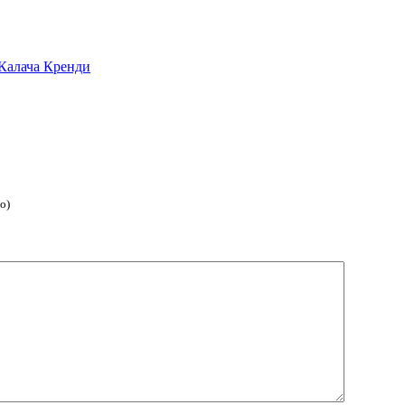
Калача Кренди
о)