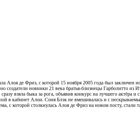
ала Алоя де Фриз, с которой 15 ноября 2005 года был заключен 
 но создатели новинки 21 века братья-близнецы Гарболитто из И
разу взяла быка за рога, объявив конкурс на лучшего актёра и 
ой в кабинет Алои. Соня Блэк не вмешивалась и с нескрываемы
ема, с которой столкнулась Алоя де Фриз на новом посту, стали