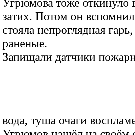
Угрюмова тоже откинуло в
затих. Потом он вспомнил,
стояла непроглядная гарь,
раненые.
Запищали датчики пожарн
вода, туша очаги восплам
Угрюмов нашёл на своём с