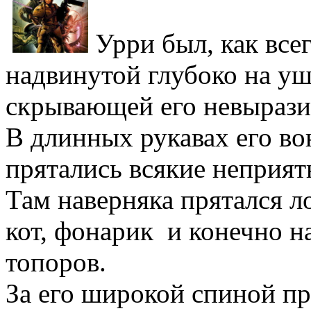
Урри был, как все
надвинутой глубоко на у
скрывающей его невырази
В длинных рукавах его во
прятались всякие неприят
Там наверняка прятался л
кот, фонарик и конечно н
топоров.
За его широкой спиной пр